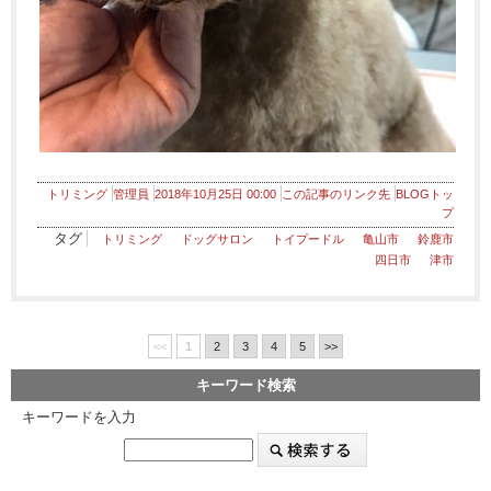
トリミング
管理員
2018年10月25日 00:00
この記事のリンク先
BLOGトッ
プ
タグ
トリミング
ドッグサロン
トイプードル
亀山市
鈴鹿市
四日市
津市
<<
1
2
3
4
5
>>
キーワード検索
キーワードを入力