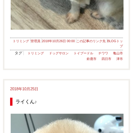
トリミング
管理員
2018年10月26日 00:00
この記事のリンク先
BLOGトッ
プ
タグ
トリミング
ドッグサロン
トイプードル
チワワ
亀山市
鈴鹿市
四日市
津市
2018年10月25日
ライくん♪