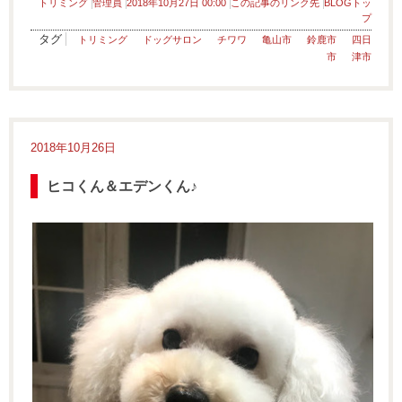
トリミング
管理員
2018年10月27日 00:00
この記事のリンク先
BLOGトッ
プ
タグ
トリミング
ドッグサロン
チワワ
亀山市
鈴鹿市
四日
市
津市
2018年10月26日
ヒコくん＆エデンくん♪