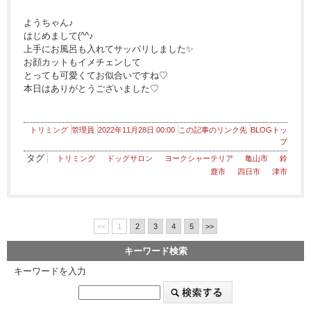
ようちゃん♪
はじめまして(^^♪
上手にお風呂も入れてサッパリしました✨
お顔カットもイメチェンして
とっても可愛くてお似合いですね♡
本日はありがとうございました♡
トリミング
管理員
2022年11月28日 00:00
この記事のリンク先
BLOGトッ
プ
タグ
トリミング
ドッグサロン
ヨークシャーテリア
亀山市
鈴
鹿市
四日市
津市
<<
1
2
3
4
5
>>
キーワード検索
キーワードを入力