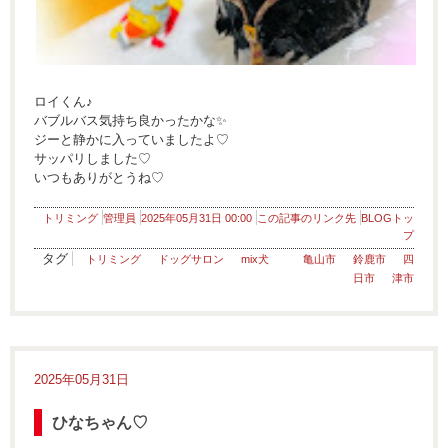
ロイくん♪
バブルバス気持ち良かったかな✨
ジーと静かに入っていましたよ♡
サッパリしました♡
いつもありがとうね♡
トリミング
管理員
2025年05月31日 00:00
この記事のリンク先
BLOGトッ
プ
タグ
トリミング
ドッグサロン
mix犬
亀山市
鈴鹿市
四
日市
津市
2025年05月31日
ひなちゃん♡