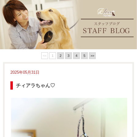
<<
1
2
3
4
5
>>
2025年05月31日
チィアラちゃん♡