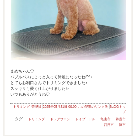
まめちゃん♡
バブルバスにじっと入って綺麗になったね(^^♪
とてもお利口さんでトリミングできました♪
スッキリ可愛く仕上がりました✨
いつもありがとうね♡
トリミング
管理員
2025年05月31日 00:00
この記事のリンク先
BLOGトッ
プ
タグ
トリミング
ドッグサロン
トイプードル
亀山市
鈴鹿市
四日市
津市