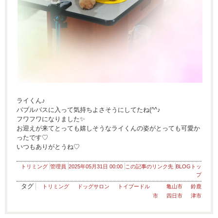
ライくん♪
バブルバスに入って気持ちよさそうにしてたね(^^♪
フワフワになりました✨
お迎えが来てとっても嬉しそうなライくんの姿がとっても可愛か
ったです♡
いつもありがとうね♡
トリミング
管理員
2025年05月31日 00:00
この記事のリンク先
BLOGトッ
プ
タグ
トリミング
ドッグサロン
トイプードル
亀山市
鈴鹿
市
四日市
津市