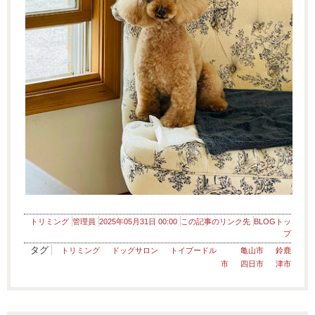
トリミング
管理員
2025年05月31日 00:00
この記事のリンク先
BLOGトッ
プ
タグ
トリミング
ドッグサロン
トイプードル
亀山市
鈴鹿
市
四日市
津市