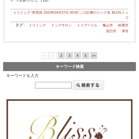
トリミング
管理員
2023年04月27日 00:00
この記事のリンク先
BLOGトッ
プ
タグ
トリミング
ドッグサロン
トイプードル
亀山市
鈴鹿市
四日市
津市
<<
1
2
3
4
5
>>
キーワード検索
キーワードを入力