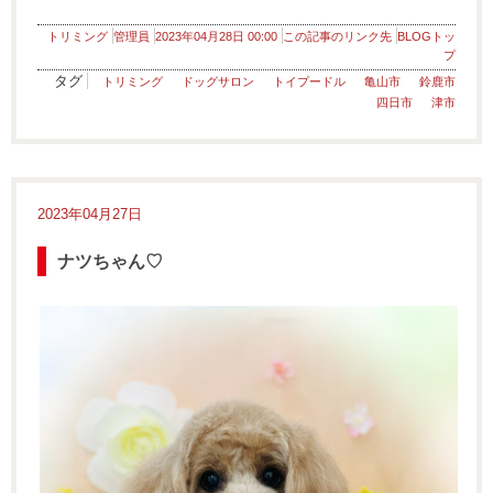
トリミング
管理員
2023年04月28日 00:00
この記事のリンク先
BLOGトッ
プ
タグ
トリミング
ドッグサロン
トイプードル
亀山市
鈴鹿市
四日市
津市
2023年04月27日
ナツちゃん♡