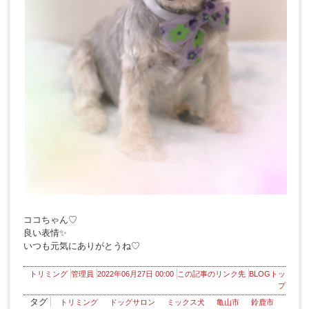
ココちゃん♡
良い表情✨
いつも元気にありがとうね♡
トリミング
管理員
2022年06月27日 00:00
この記事のリンク先
BLOGトッ
プ
タグ
トリミング
ドッグサロン
ミックス犬
亀山市
鈴鹿市