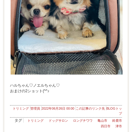
ハルちゃん♡ノエルちゃん♡
おまけの2ショット(^^♪
トリミング
管理員
2022年06月26日 00:00
この記事のリンク先
BLOGトッ
プ
タグ
トリミング
ドッグサロン
ロングチワワ
亀山市
鈴鹿市
四日市
津市