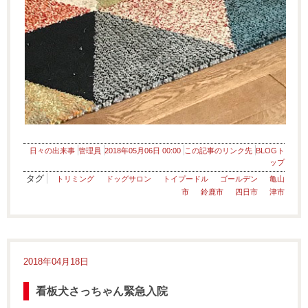
日々の出来事
管理員
2018年05月06日 00:00
この記事のリンク先
BLOGト
ップ
タグ
トリミング
ドッグサロン
トイプードル
ゴールデン
亀山
市
鈴鹿市
四日市
津市
2018年04月18日
看板犬さっちゃん緊急入院