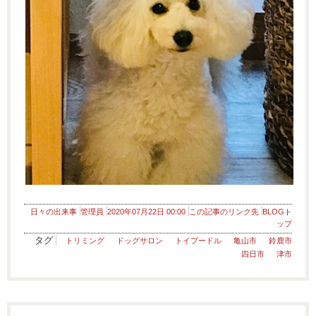
日々の出来事
管理員
2020年07月22日 00:00
この記事のリンク先
BLOGト
ップ
タグ
トリミング
ドッグサロン
トイプードル
亀山市
鈴鹿市
四日市
津市