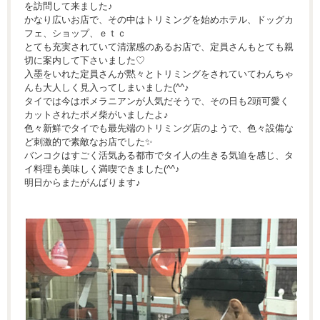
を訪問して来ました♪
かなり広いお店で、その中はトリミングを始めホテル、ドッグカ
フェ、ショップ、ｅｔｃ
とても充実されていて清潔感のあるお店で、定員さんもとても親
切に案内して下さいました♡
入墨をいれた定員さんが黙々とトリミングをされていてわんちゃ
んも大人しく見入ってしまいました(^^♪
タイでは今はポメラニアンが人気だそうで、その日も2頭可愛く
カットされたポメ柴がいましたよ♪
色々新鮮でタイでも最先端のトリミング店のようで、色々設備な
ど刺激的で素敵なお店でした✨
バンコクはすごく活気ある都市でタイ人の生きる気迫を感じ、タ
イ料理も美味しく満喫できました(^^♪
明日からまたがんばります♪