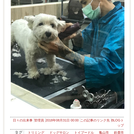
日々の出来事
管理員
2018年08月31日 00:00
この記事のリンク先
BLOGト
ップ
タグ
トリミング
ドッグサロン
トイプードル
亀山市
鈴鹿市