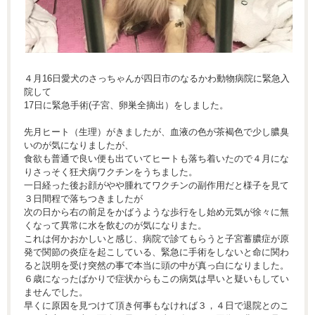
４月16日愛犬のさっちゃんが四日市のなるかわ動物病院に緊急入
院して
17日に緊急手術(子宮、卵巣全摘出）をしました。
先月ヒート（生理）がきましたが、血液の色が茶褐色で少し膿臭
いのが気になりましたが、
食欲も普通で良い便も出ていてヒートも落ち着いたので４月にな
りさっそく狂犬病ワクチンをうちました。
一日経った後お顔がやや腫れてワクチンの副作用だと様子を見て
３日間程で落ちつきましたが
次の日から右の前足をかばうような歩行をし始め元気が徐々に無
くなって異常に水を飲むのが気になりまた。
これは何かおかしいと感じ、病院で診てもらうと子宮蓄膿症が原
発で関節の炎症を起こしている、緊急に手術をしないと命に関わ
ると説明を受け突然の事で本当に頭の中が真っ白になりました。
６歳になったばかりで症状からもこの病気は早いと疑いもしてい
ませんでした。
早くに原因を見つけて頂き何事もなければ３，４日で退院とのこ