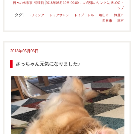
日々の出来事
管理員
2018年06月19日 00:00
この記事のリンク先
BLOGト
ップ
タグ
トリミング
ドッグサロン
トイプードル
亀山市
鈴鹿市
四日市
津市
2018年05月06日
さっちゃん元気になりました♪