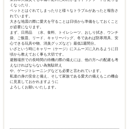
くなったり、
ペットとはぐれてしまったりと様々なトラブルがあったと報告さ
れています。
大きな地震の際に愛犬を守ることは日頃から準備をしておくこと
が必要になります。
まず、日用品 （水、食料、トイレシーツ、おしり拭き、ウンチ
袋、ご飯皿、リード、キャリーバッグ、冬であれば防寒用具、安
心できる玩具や物、消臭グッズなど）最低1週間分。
いざという時にキャリー（ケージ）にスムーズに入れるように日
頃から教えておく事も大切です。
避難場所での長時間の待機の際の備えには、他の方への配慮も考
えなければならない為無駄吠え
や、ゲージトレーニングなども必要と言われています。
私達の身の安全と備え、そして家族である愛犬の備えもこの機会
に見直しておかれますように
よろしくお願いいたします。