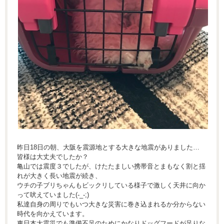
昨日18日の朝、大阪を震源地とする大きな地震がありました…
皆様は大丈夫でしたか？
亀山では震度３でしたが、けたたましい携帯音とまもなく割と揺
れが大きく長い地震が続き、
ウチの子ブリちゃんもビックリしている様子で激しく天井に向か
って吠えていました(-_-;)
私達自身の周りでもいつ大きな災害に巻き込まれるか分からない
時代を向かえています。
東日本大震災でも準備不足のためにかなりドッグフードが足りな