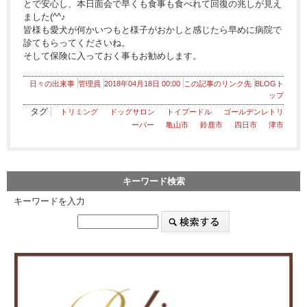
とで安心し、本日面会で早くも食事も食べれて回復の兆しが見え
ました(^^♪
皆様も愛犬が何かいつもと様子がおかしと感じたら早めに病院で
診てもらってくださいね。
そして保険に入っておく事もお勧めします。
日々の出来事
管理員
2018年04月18日 00:00
この記事のリンク先
BLOGト
ップ
タグ
トリミング
ドッグサロン
トイプードル
ゴールデンレトリ
ーバー
亀山市
鈴鹿市
四日市
津市
キーワード検索
キーワードを入力