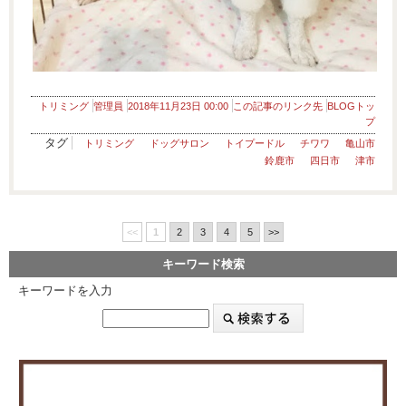
トリミング
管理員
2018年11月23日 00:00
この記事のリンク先
BLOGトッ
プ
タグ
トリミング
ドッグサロン
トイプードル
チワワ
亀山市
鈴鹿市
四日市
津市
<<
1
2
3
4
5
>>
キーワード検索
キーワードを入力