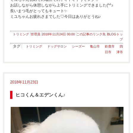
お話しながら休憩しながら上手にトリミングできました(^^♪
長いまつ毛がとってもキュート✨
ミユちゃんお疲れさまでした♡今日はありがとうね♪
トリミング
管理員
2018年11月24日 00:00
この記事のリンク先
BLOGトッ
プ
タグ
トリミング
ドッグサロン
シーズー
亀山市
鈴鹿市
四
日市
津市
2018年11月23日
ヒコくん＆エデンくん♪