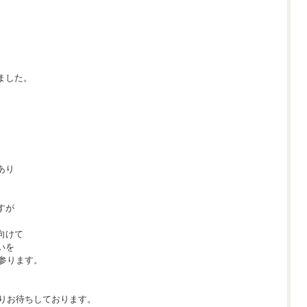
ました。
あり
すが
向けて
いを
て参ります。
よりお待ちしております。