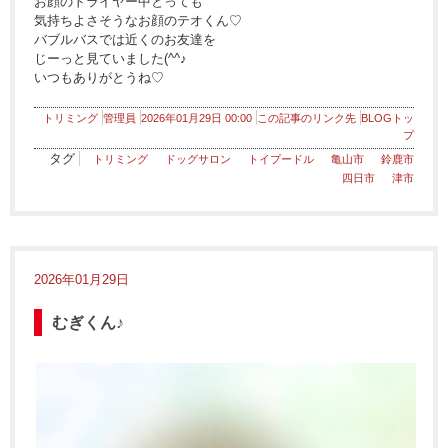
お顔のドライヤー中とっても
気持ちよさそうなお顔のテオくん♡
バブルバスでは近くのお友達を
じーっと見ていました(^^♪
いつもありがとうね♡
トリミング
管理員
2026年01月29日 00:00
この記事のリンク先
BLOGトッ
プ
タグ
トリミング
ドッグサロン
トイプードル
亀山市
鈴鹿市
四日市
津市
2026年01月29日
むぎくん♪