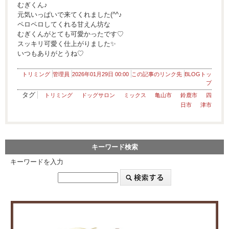
むぎくん♪
元気いっぱいで来てくれました(^^♪
ペロペロしてくれる甘えん坊な
むぎくんがとても可愛かったです♡
スッキリ可愛く仕上がりました✨
いつもありがとうね♡
トリミング
管理員
2026年01月29日 00:00
この記事のリンク先
BLOGトッ
プ
タグ
トリミング
ドッグサロン
ミックス
亀山市
鈴鹿市
四
日市
津市
キーワード検索
キーワードを入力