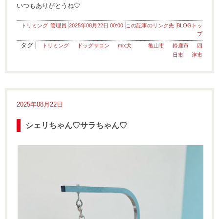
いつもありがとうね♡
トリミング
管理員
2025年08月22日 00:00
この記事のリンク先
BLOGトッ
プ
タグ
トリミング
ドッグサロン
mix犬
亀山市
鈴鹿市
四
日市
津市
2025年08月22日
シェリちゃん♡サラちゃん♡