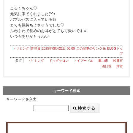
こるくちゃん♡
元気に来てくれました(^^♪
バブルバスに入っている時
とても気持ちよさそうでした♡
ふわふわで長めのお耳がとても可愛いです♫
いつもありがとうね♡
トリミング
管理員
2025年08月22日 00:00
この記事のリンク先
BLOGトッ
プ
タグ
トリミング
ドッグサロン
トイプードル
亀山市
鈴鹿市
四日市
津市
キーワード検索
キーワードを入力